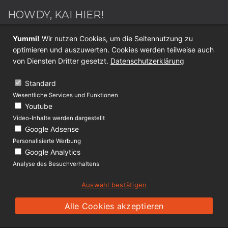
HOWDY, KAI HIER!
Webdesigner / Webentwickler - Blogger - Switch
Yummi!
Wir nutzen Cookies, um die Seitennutzung zu
Sportler - Internet Nerd - Medien Junkie -
optimieren und auszuwerten. Cookies werden teilweise auch
Werderaner - Papa.
von Diensten Dritter gesetzt.
Datenschutzerklärung
Folge mir jetzt auf
Twitter
oder
Facebook
.
Standard
Wesentliche Services und Funktionen
KONTAKT
Youtube
Video-Inhalte werden dargestellt
Über Lolliblog
Google Adsense
Datenschutz
Personalisierte Werbung
Google Analytics
Impressum
Analyse des Besuchverhaltens
Auswahl bestätigen
(c) 2009 - 2019 lolliblog.de
Ein Projekt von
ckai.design
Alle Cookies akzeptieren