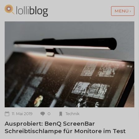
MENÜ ›
0
3. Januar 2019
Technik
ar
Anker PowerWave 7,5 Pad – Qi
tore im Test
Laden für iPhone X und Xs