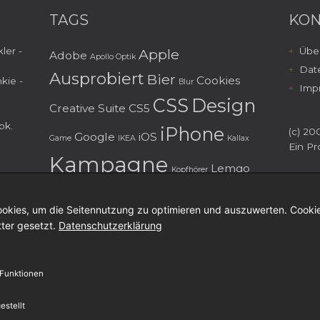
TAGS
KON
ler -
Über
Apple
Adobe
Apollo Optik
Dat
Ausprobiert
Bier
Cookies
kie -
Blur
Imp
CSS
Design
Creative Suite
CS5
ok
.
iPhone
(c) 200
Google
iOS
Game
IKEA
Kallax
Ein Pr
Kampagne
Lemgo
Kopfhörer
Mailing
macOS
Marketing
Menorca
okies, um die Seitennutzung zu optimieren und auszuwerten. Cookie
Musik
Microsoft
Möbel
tter gesetzt.
Datenschutzerklärung
personalisierung
Photoshop
Redesign
Smartphone
Serie
 Funktionen
Test
Social Media
TV Spot
TV
estellt