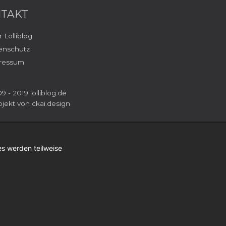
TAKT
 Lolliblog
enschutz
ressum
9 - 2019 lolliblog.de
ojekt von
ckai.design
s werden teilweise