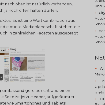
„tran
uft nach oben ist natürlich vorhanden,
und S
h ja noch offen halten dürfen.
Cit
Autok
jektes. Es ist eine Wortkombination aus
iPhon
für die bunte Medienlandschaft stehen, die
ba
auch in zahlreichen Facetten ausgeprägt
Autok
iPhon
NE
Wo
Malwa
Feh
Updat
g umfassend gerelauncht und einem
mehr
e Seite ist jetzt cleaner, aufgeräumter
TIE
äte wie Smartphones und Tablets
Biele