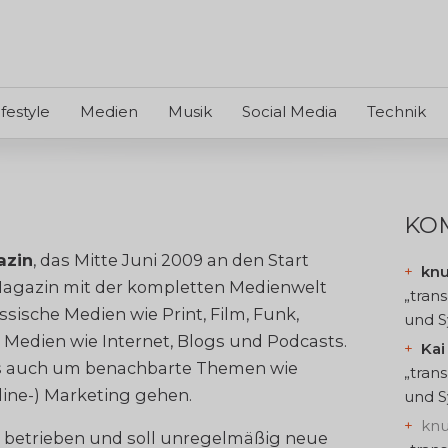
ifestyle
Medien
Musik
Social Media
Technik
KO
azin
, das Mitte Juni 2009 an den Start
kn
 Magazin mit der kompletten Medienwelt
„tran
sische Medien wie Print, Film, Funk,
und S
Medien wie Internet, Blogs und Podcasts.
Kai
es auch um benachbarte Themen wie
„tran
ine-) Marketing gehen.
und S
kn
kt betrieben und soll unregelmäßig neue