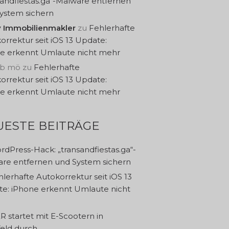
sandfiestas.ga“-Malware entfernen
ystem sichern
y Immobilienmakler
zu
Fehlerhafte
orrektur seit iOS 13 Update:
e erkennt Umlaute nicht mehr
rb mö
zu
Fehlerhafte
orrektur seit iOS 13 Update:
e erkennt Umlaute nicht mehr
UESTE BEITRÄGE
rdPress-Hack: „transandfiestas.ga“-
re entfernen und System sichern
lerhafte Autokorrektur seit iOS 13
e: iPhone erkennt Umlaute nicht
R startet mit E-Scootern in
feld durch