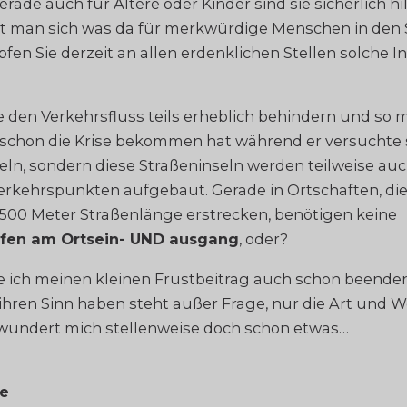
erade auch für Ältere oder Kinder sind sie sicherlich hi
t man sich was da für merkwürdige Menschen in den
pfen Sie derzeit an allen erdenklichen Stellen solche 
ie den Verkehrsfluss teils erheblich behindern und so
schon die Krise bekommen hat während er versuchte s
n, sondern diese Straßeninseln werden teilweise auc
rkehrspunkten aufgebaut. Gerade in Ortschaften, die
 500 Meter Straßenlänge erstrecken, benötigen keine
lfen am Ortsein- UND ausgang
, oder?
e ich meinen kleinen Frustbeitrag auch schon beenden
 ihren Sinn haben steht außer Frage, nur die Art und W
 wundert mich stellenweise doch schon etwas…
ge