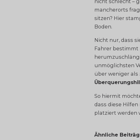
nicht schlecht – g
mancherorts frag
sitzen? Hier stam
Boden.
Nicht nur, dass s
Fahrer bestimmt 
herumzuschlängel
unmöglichsten Ve
über weniger als
Überquerungshi
So hiermit möcht
dass diese Hilfen
platziert werden
Ähnliche Beiträ