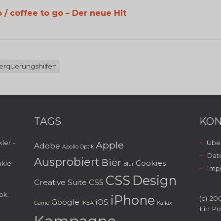
 / coffee to go – Der neue Hit
erquerungshilfen
TAGS
KON
ler -
Über
Apple
Adobe
Apollo Optik
Dat
Ausprobiert
Bier
Cookies
kie -
Blur
Imp
CSS
Design
Creative Suite
CS5
ok
.
iPhone
(c) 200
Google
iOS
Game
IKEA
Kallax
Ein Pr