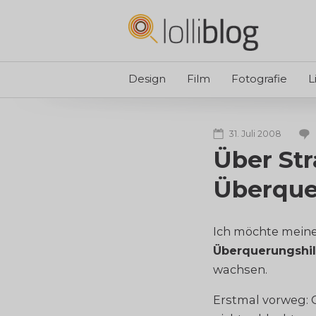
Design
Film
Fotografie
L
31. Juli 2008
Über St
Überque
Ich möchte mein
Überquerungshil
wachsen.
Erstmal vorweg: G