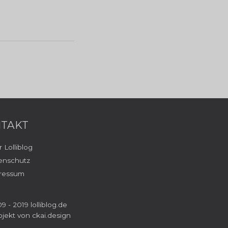
TAKT
 Lolliblog
enschutz
ressum
9 - 2019 lolliblog.de
ojekt von
ckai.design