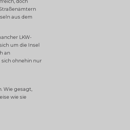
lfreich, doch
 Straßenämtern
Inseln aus dem
 mancher LKW-
ich um die Insel
h an
 sich ohnehin nur
. Wie gesagt,
eise wie sie