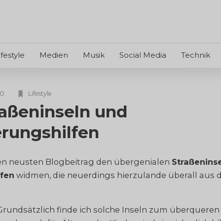
ifestyle
Medien
Musik
Social Media
Technik
0
Lifestyle
raßeninseln und
rungshilfen
en neusten Blogbeitrag den übergenialen
Straßenins
fen
widmen, die neuerdings hierzulande überall aus 
rundsätzlich finde ich solche Inseln zum überqueren 