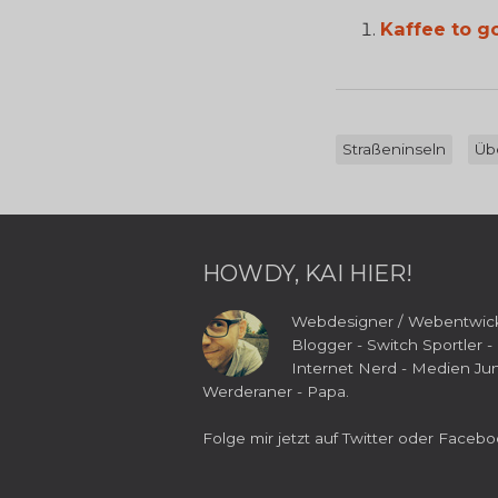
Kaffee to go
Straßeninseln
Üb
HOWDY, KAI HIER!
Webdesigner / Webentwick
Blogger - Switch Sportler -
Internet Nerd - Medien Jun
Werderaner - Papa.
Folge mir jetzt auf
Twitter
oder
Facebo