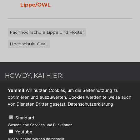
Lippe/OWL
Fachhochschule Lippe und Höxter
Hochschule OWL
HOWDY, KAI HIER!
Webdesigner / Webentwickler - Blogger - Switch
Yummi!
Wir nutzen Cookies, um die Seitennutzung zu
Sportler - Internet Nerd - Medien Junkie -
optimieren und auszuwerten. Cookies werden teilweise auch
Werderaner - Papa.
von Diensten Dritter gesetzt.
Datenschutzerklärung
Folge mir jetzt auf
Twitter
oder
Facebook
.
Standard
Wesentliche Services und Funktionen
KONTAKT
Youtube
Video-Inhalte werden dargestellt