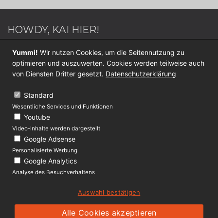
HOWDY, KAI HIER!
Webdesigner / Webentwickler - Blogger - Switch
Yummi!
Wir nutzen Cookies, um die Seitennutzung zu
Sportler - Internet Nerd - Medien Junkie -
optimieren und auszuwerten. Cookies werden teilweise auch
Werderaner - Papa.
von Diensten Dritter gesetzt.
Datenschutzerklärung
Folge mir jetzt auf
Twitter
oder
Facebook
.
Standard
Wesentliche Services und Funktionen
KONTAKT
Youtube
Video-Inhalte werden dargestellt
Über Lolliblog
Google Adsense
Datenschutz
Personalisierte Werbung
Google Analytics
Impressum
Analyse des Besuchverhaltens
Auswahl bestätigen
(c) 2009 - 2019 lolliblog.de
Ein Projekt von
ckai.design
Alle Cookies akzeptieren