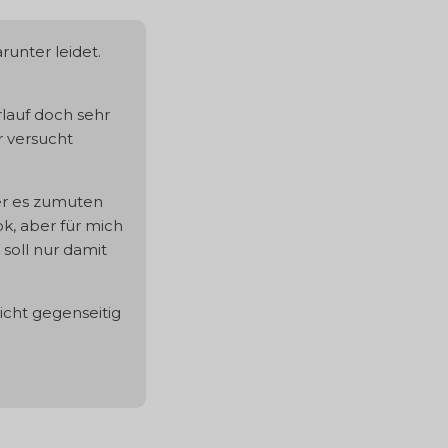
runter leidet.
rlauf doch sehr
r versucht
er es zumuten
k, aber für mich
soll nur damit
icht gegenseitig