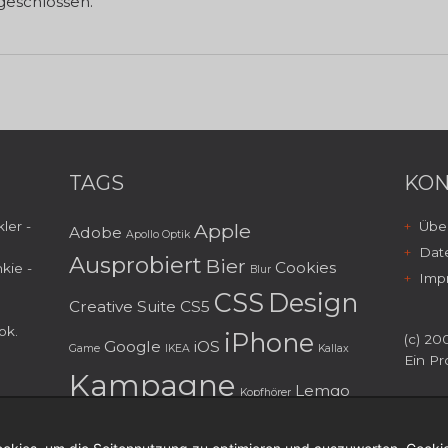
eschlossen.
TAGS
KON
ler -
Über
Apple
Adobe
Apollo Optik
Dat
Ausprobiert
Bier
Cookies
kie -
Blur
Imp
CSS
Design
Creative Suite
CS5
ok
.
iPhone
(c) 200
Google
iOS
Game
IKEA
Kallax
Ein Pr
Kampagne
Lemgo
Kopfhörer
Mailing
macOS
Marketing
Menorca