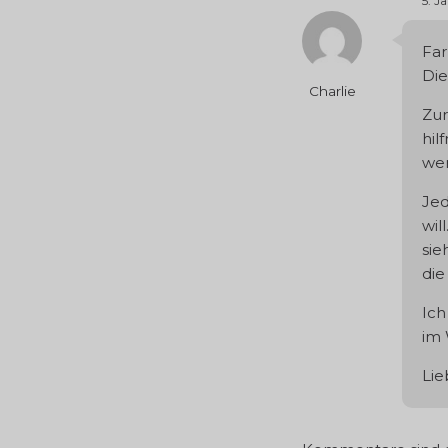
5. J
Far
Die
Charlie
Zur
hil
wer
Jed
wil
sie
die
Ich
im 
Lie