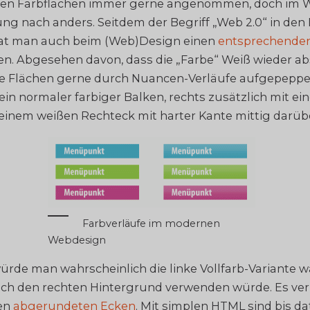
igen Farbflächen immer gerne angenommen, doch im W
ng nach anders. Seitdem der Begriff „Web 2.0“ in den
hat man auch beim (Web)Design einen
entsprechende
. Abgesehen davon, dass die „Farbe“ Weiß wieder ab
ige Flächen gerne durch Nuancen-Verläufe aufgepeppe
ks ein normaler farbiger Balken, rechts zusätzlich mit 
einem weißen Rechteck mit harter Kante mittig darüb
Farbverläufe im modernen
Webdesign
ürde man wahrscheinlich die linke Vollfarb-Variante 
h den rechten Hintergrund verwenden würde. Es verh
den
abgerundeten Ecken
. Mit simplen HTML sind bis da