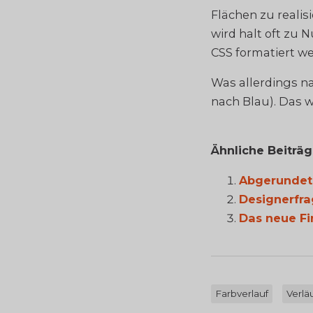
Flächen zu realis
wird halt oft zu 
CSS formatiert w
Was allerdings na
nach Blau). Das w
Ähnliche Beiträ
Abgerundete
Designerfra
Das neue Fi
Farbverlauf
Verlä