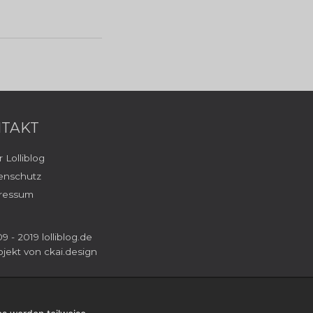
TAKT
 Lolliblog
enschutz
ressum
9 - 2019 lolliblog.de
ojekt von
ckai.design