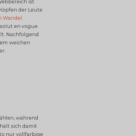
ebbereich ist
 Köpfen der Leute
n Wandel
solut en vogue
lt. Nachfolgend
einem weichen
er:
wählen, während
ält sich damit
to nur vollfarbige