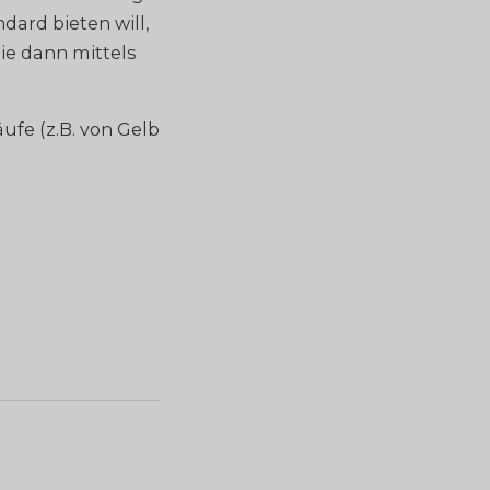
dard bieten will,
die dann mittels
ufe (z.B. von Gelb