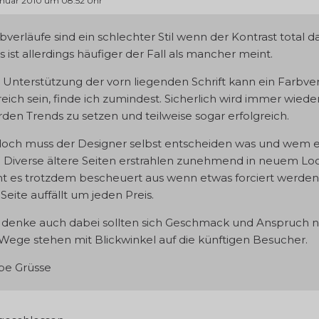
anuar 2010 um 08:52 Uhr
bverläufe sind ein schlechter Stil wenn der Kontrast total da
s ist allerdings häufiger der Fall als mancher meint.
 Unterstützung der vorn liegenden Schrift kann ein Farbve
freich sein, finde ich zumindest. Sicherlich wird immer wiede
den Trends zu setzen und teilweise sogar erfolgreich.
och muss der Designer selbst entscheiden was und wem 
l. Diverse ältere Seiten erstrahlen zunehmend in neuem Loo
ht es trotzdem bescheuert aus wenn etwas forciert werden 
 Seite auffällt um jeden Preis.
 denke auch dabei sollten sich Geschmack und Anspruch n
Wege stehen mit Blickwinkel auf die künftigen Besucher.
be Grüsse