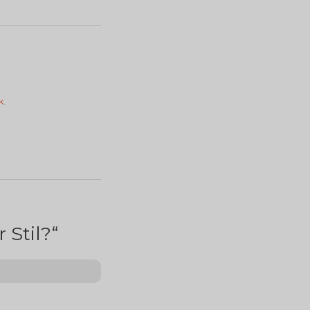
.
k
 Stil?
“