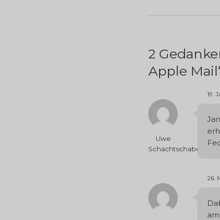
2 Gedanken
Apple Mail
19. 
Jan
erh
Uwe
Fed
Schachtschabel
26. 
Dab
ame