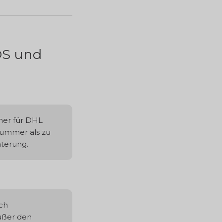
OS und
mer für DHL
 Nummer als zu
terung.
sch
außer den