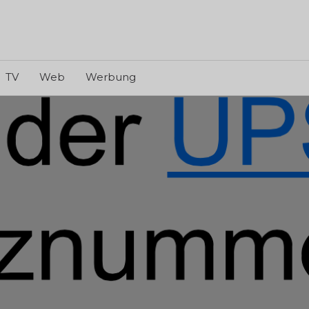
TV
Web
Werbung