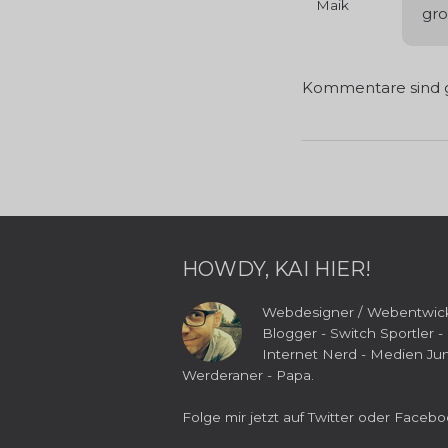
Maik
gro
Kommentare sind g
HOWDY, KAI HIER!
Webdesigner / Webentwick
Blogger - Switch Sportler -
Internet Nerd - Medien Jun
Werderaner - Papa.
Folge mir jetzt auf
Twitter
oder
Facebo