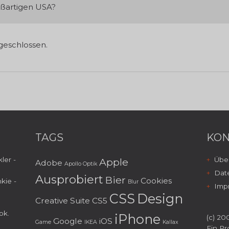
ßartigen USA?
eschlossen.
TAGS
KON
ler -
Über
Apple
Adobe
Apollo Optik
Dat
Ausprobiert
Bier
Cookies
kie -
Blur
Imp
CSS
Design
Creative Suite
CS5
ok
.
iPhone
(c) 200
Google
iOS
Game
IKEA
Kallax
Ein Pr