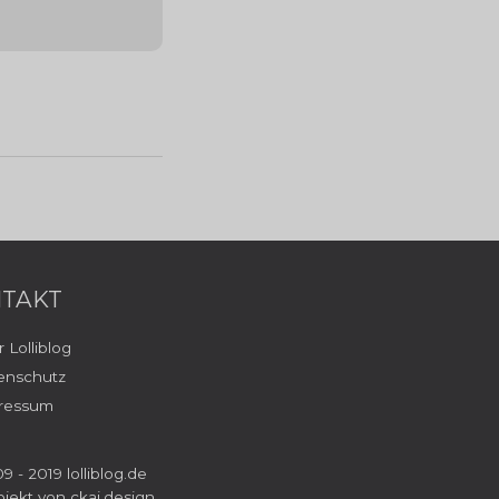
TAKT
 Lolliblog
enschutz
ressum
9 - 2019 lolliblog.de
ojekt von
ckai.design