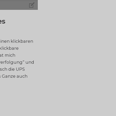
es
inen klickbaren
klickbare
at mich
verfolgung“ und
isch die UPS
as Ganze auch