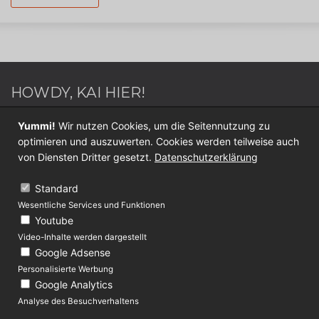
HOWDY, KAI HIER!
Webdesigner / Webentwickler - Blogger - Switch
Yummi!
Wir nutzen Cookies, um die Seitennutzung zu
Sportler - Internet Nerd - Medien Junkie -
optimieren und auszuwerten. Cookies werden teilweise auch
Werderaner - Papa.
von Diensten Dritter gesetzt.
Datenschutzerklärung
Folge mir jetzt auf
Twitter
oder
Facebook
.
Standard
Wesentliche Services und Funktionen
KONTAKT
Youtube
Video-Inhalte werden dargestellt
Über Lolliblog
Google Adsense
Datenschutz
Personalisierte Werbung
Google Analytics
Impressum
Analyse des Besuchverhaltens