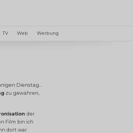
TV
Web
Werbung
onnigen Dienstag…
ag
zu gewähren,
onisation
der
n Film bin ich
n dort war