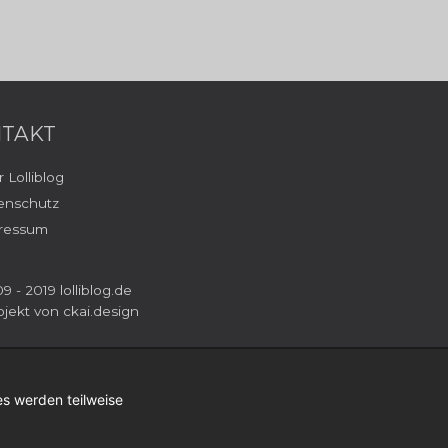
TAKT
 Lolliblog
enschutz
ressum
9 - 2019 lolliblog.de
ojekt von
ckai.design
s werden teilweise