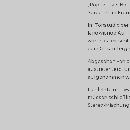
„Poppen“ als Bon
Sprecher im Freu
Im Tonstudio de
langwierige Aufna
waren da einschlie
dem Gesamtergebn
Abgesehen von de
austreten, etc) 
aufgenommen we
Der letzte und w
müssen schließli
Stereo-Mischung (l