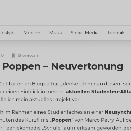
ifestyle
Medien
Musik
Social Media
Technik
0
Showroom
m Poppen – Neuvertonung
eit für einen Blogbeitrag, denke ich mir an diesem s
er einen Einblick in meinen
aktuellen Studenten-Allt
lle ich mein aktuelles Projekt vor.
ich im Rahmen eines Studienfaches an einer
Neusynchr
inuten des Kurzfilms „
Poppen
“ von Marco Petry. Auf de
ur Teeniekomödie „Schule“ aufmerksam geworden, den