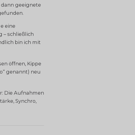
h dann geeignete
gefunden.
e eine
 – schließlich
dlich bin ich mit
en öffnen, Kippe
o“ genannt) neu
or: Die Aufnahmen
ärke, Synchro,