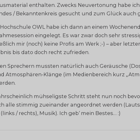
usmaterial enthalten. Zwecks Neuvertonung habe ic
ndes / Bekanntenkreis gesucht und zum Glück auch 
r Hochschule OWL habe ich dann an einem Wochenend
hmesession eingelegt. Es war zwar doch sehr stressig
ßlich mir (noch) keine Profis am Werk ;-) – aber letzten
is bis dato doch recht zufrieden.
n Sprechern mussten natürlich auch Geräusche (Dos
und Atmosphären-Klänge (im Medienbereich kurz „Atm
rden.
ahrscheinlich mühseligste Schritt steht nun noch bev
ch alle stimmig zueinander angeordnet werden (Lautst
inks / rechts), Musik). Ich geb‘ mein Bestes… :)