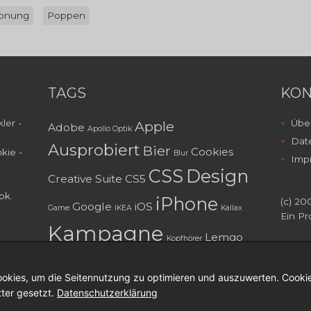
onung
Poppen
TAGS
KON
ler -
Über
Apple
Adobe
Apollo Optik
Dat
Ausprobiert
Bier
Cookies
kie -
Blur
Imp
CSS
Design
Creative Suite
CS5
ok
.
iPhone
(c) 200
Google
iOS
Game
IKEA
Kallax
Ein Pr
Kampagne
Lemgo
Kopfhörer
Mailing
macOS
Marketing
Menorca
okies, um die Seitennutzung zu optimieren und auszuwerten. Cookie
Musik
Microsoft
Möbel
tter gesetzt.
Datenschutzerklärung
personalisierung
Photoshop