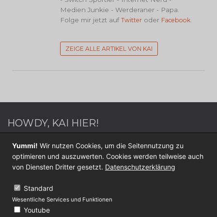
Medien Junkie - Werderaner - Papa.
Folge mir jetzt auf
oder
.
Twitter
Facebook
ZEIGE ALLE ARTIKEL VON KAI
HOWDY, KAI HIER!
Webdesigner / Webentwickler - Blogger - Switch
Yummi!
Wir nutzen Cookies, um die Seitennutzung zu
Sportler - Internet Nerd - Medien Junkie -
optimieren und auszuwerten. Cookies werden teilweise auch
Werderaner - Papa.
von Diensten Dritter gesetzt.
Datenschutzerklärung
Folge mir jetzt auf
Twitter
oder
Facebook
.
Standard
Wesentliche Services und Funktionen
KONTAKT
Youtube