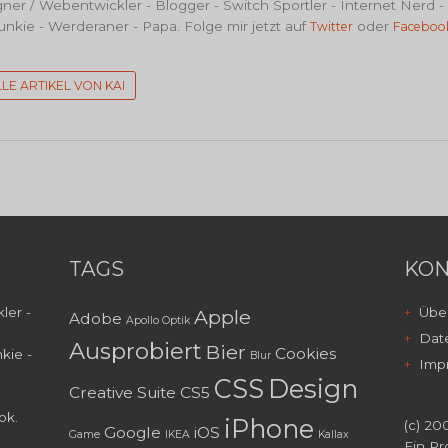
er / Webentwickler - Blogger - Switch Sportler - Internet Nerd -
nkie - Werderaner - Papa. Folge mir jetzt auf
oder
Twitter
Faceboo
LLE ARTIKEL VON KAI
TAGS
KON
ler -
Über
Apple
Adobe
Apollo Optik
Dat
Ausprobiert
Bier
Cookies
kie -
Blur
Imp
CSS
Design
Creative Suite
CS5
ok
.
iPhone
(c) 200
Google
iOS
Game
IKEA
Kallax
Ein Pr