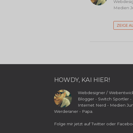
Webdesign
Medien Ju
ZEIGE A
HOWDY, KAI HIER!
Webdesigner / Webentwick
Blogger - Switch Sportler -
Internet Nerd - Medien Jun
Werderaner - Papa.
Folge mir jetzt auf
Twitter
oder
Facebo