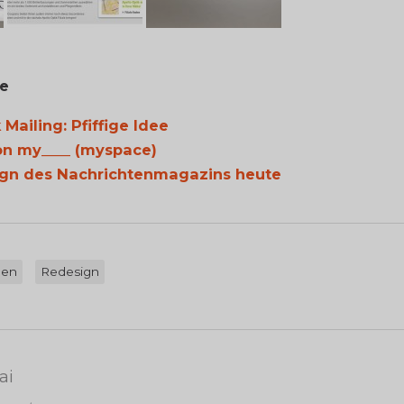
ge
 Mailing: Pfiffige Idee
on my____ (myspace)
ign des Nachrichtenmagazins heute
ben
Redesign
ai