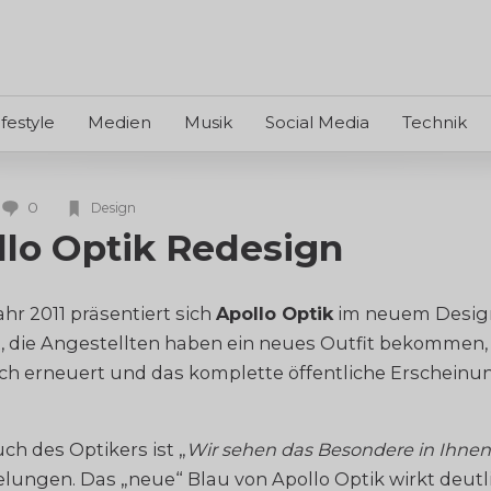
ifestyle
Medien
Musik
Social Media
Technik
0
Design
llo Optik Redesign
ahr 2011 präsentiert sich
Apollo Optik
im neuem Design
 die Angestellten haben ein neues Outfit bekommen,
ch erneuert und das komplette öffentliche Erscheinu
ch des Optikers ist „
Wir sehen das Besondere in Ihnen
gelungen. Das „neue“ Blau von Apollo Optik wirkt deutl