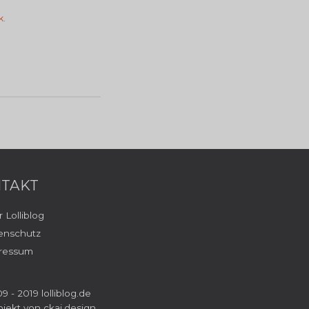
.
k
TAKT
 Lolliblog
enschutz
ressum
9 - 2019 lolliblog.de
ojekt von
ckai.design