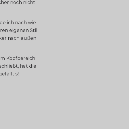
sher noch nicht
e ich nach wie
ren eigenen Stil
iker nach außen
 im Kopfbereich
hließt, hat die
fällt’s!