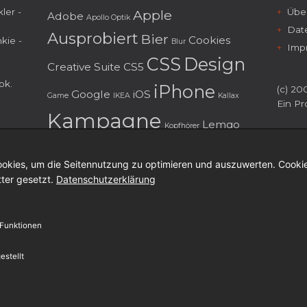
ler -
Über
Apple
Adobe
Apollo Optik
Dat
Ausprobiert
Bier
Cookies
kie -
Blur
Imp
CSS
Design
Creative Suite
CS5
ok
.
iPhone
(c) 200
Google
iOS
Game
IKEA
Kallax
Ein Pr
Kampagne
Lemgo
Kopfhörer
Mailing
macOS
Marketing
Menorca
okies, um die Seitennutzung zu optimieren und auszuwerten. Cookie
Musik
Microsoft
Möbel
tter gesetzt.
Datenschutzerklärung
personalisierung
Photoshop
Redesign
Smartphone
Serie
 Funktionen
Test
Social Media
TV Spot
TV
estellt
WdM
Typografie
Verpackungsdesign
Web
Werbespot
Weihnachten