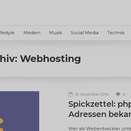
ifestyle
Medien
Musik
Social Media
Technik
hiv: Webhosting
0
16. November 2014
Spickzettel: 
Adressen beka
Wer als Webentwickler unter