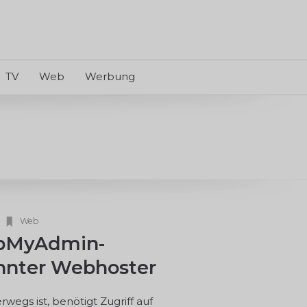
TV
Web
Werbung
Web
phpMyAdmin-
nnter Webhoster
wegs ist, benötigt Zugriff auf