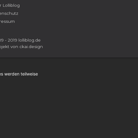
 Lolliblog
enschutz
ressum
9 - 2019 lolliblog.de
ojekt von
ckai.design
s werden teilweise