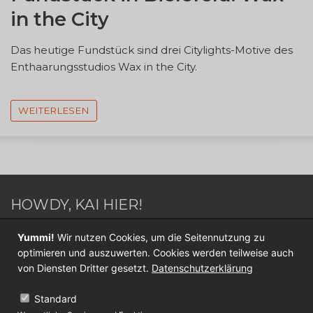
in the City
Das heutige Fundstück sind drei Citylights-Motive des
Enthaarungsstudios Wax in the City.
WEITERLESEN
HOWDY, KAI HIER!
Webdesigner / Webentwickler - Blogger - Switch
Yummi!
Wir nutzen Cookies, um die Seitennutzung zu
Sportler - Internet Nerd - Medien Junkie -
optimieren und auszuwerten. Cookies werden teilweise auch
Werderaner - Papa.
von Diensten Dritter gesetzt.
Datenschutzerklärung
Folge mir jetzt auf
Twitter
oder
Facebook
.
Standard