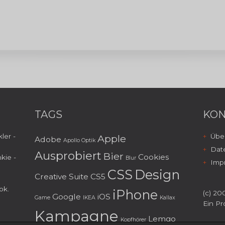
TAGS
KON
ler -
Über
Apple
Adobe
Apollo Optik
Dat
Ausprobiert
Bier
Cookies
kie -
Blur
Imp
CSS
Design
Creative Suite
CS5
ok
.
iPhone
(c) 200
Google
iOS
Game
IKEA
Kallax
Ein Pr
Kampagne
Lemgo
Kopfhörer