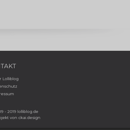
TAKT
 Lolliblog
enschutz
ressum
9 - 2019 lolliblog.de
ojekt von
ckai.design