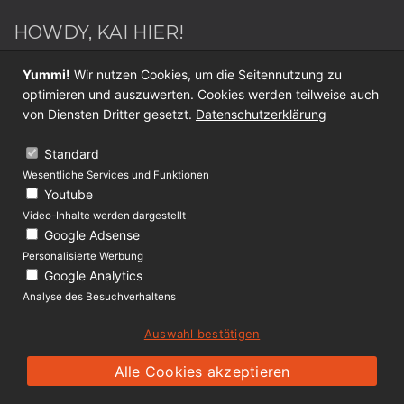
HOWDY, KAI HIER!
Webdesigner / Webentwickler - Blogger - Switch
Yummi!
Wir nutzen Cookies, um die Seitennutzung zu
Sportler - Internet Nerd - Medien Junkie -
optimieren und auszuwerten. Cookies werden teilweise auch
Werderaner - Papa.
von Diensten Dritter gesetzt.
Datenschutzerklärung
Folge mir jetzt auf
Twitter
oder
Facebook
.
Standard
Wesentliche Services und Funktionen
KONTAKT
Youtube
Video-Inhalte werden dargestellt
Über Lolliblog
Google Adsense
Datenschutz
Personalisierte Werbung
Google Analytics
Impressum
Analyse des Besuchverhaltens
Auswahl bestätigen
(c) 2009 - 2019 lolliblog.de
Ein Projekt von
ckai.design
Alle Cookies akzeptieren