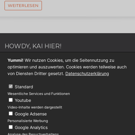
WEITERLESEN
HOWDY, KAI HIER!
Webdesigner / Webentwickler - Blogger - Switch
Yummi!
Wir nutzen Cookies, um die Seitennutzung zu
Sportler - Internet Nerd - Medien Junkie -
optimieren und auszuwerten. Cookies werden teilweise auch
Werderaner - Papa.
von Diensten Dritter gesetzt.
Datenschutzerklärung
Folge mir jetzt auf
Twitter
oder
Facebook
.
Standard
Wesentliche Services und Funktionen
KONTAKT
Youtube
Video-Inhalte werden dargestellt
Über Lolliblog
Google Adsense
Datenschutz
Personalisierte Werbung
Google Analytics
Impressum
Analyse des Besuchverhaltens