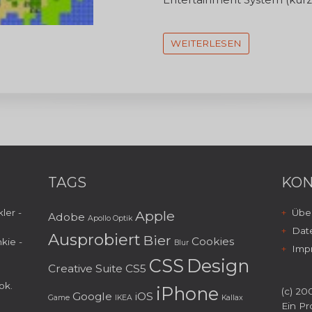
WEITERLESEN
TAGS
KON
ler -
Über
Apple
Adobe
Apollo Optik
Dat
Ausprobiert
Bier
Cookies
kie -
Blur
Imp
CSS
Design
Creative Suite
CS5
ok
.
iPhone
(c) 200
Google
iOS
Game
IKEA
Kallax
Ein Pr