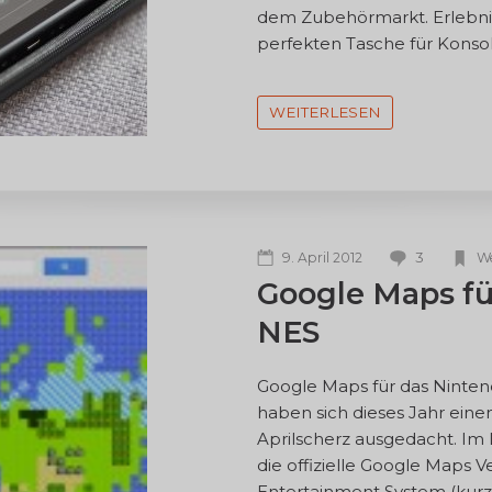
dem Zubehörmarkt. Erlebnis
perfekten Tasche für Konso
WEITERLESEN
3
9. April 2012
W
Google Maps fü
NES
Google Maps für das Ninten
haben sich dieses Jahr ein
Aprilscherz ausgedacht. Im 
die offizielle Google Maps V
Entertainment System (kurz 