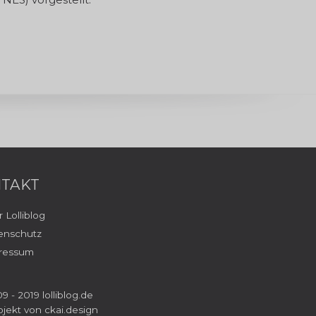
TAKT
 Lolliblog
enschutz
ressum
9 - 2019 lolliblog.de
ojekt von
ckai.design