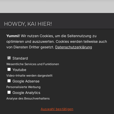
HOWDY, KAI HIER!
Webdesigner / Webentwickler - Blogger - Switch
Yummi!
Wir nutzen Cookies, um die Seitennutzung zu
Sportler - Internet Nerd - Medien Junkie -
optimieren und auszuwerten. Cookies werden teilweise auch
Werderaner - Papa.
von Diensten Dritter gesetzt.
Datenschutzerklärung
Folge mir jetzt auf
Twitter
oder
Facebook
.
Standard
Wesentliche Services und Funktionen
KONTAKT
Youtube
Video-Inhalte werden dargestellt
Über Lolliblog
Google Adsense
Datenschutz
Personalisierte Werbung
Google Analytics
Impressum
Analyse des Besuchverhaltens
Auswahl bestätigen
(c) 2009 - 2019 lolliblog.de