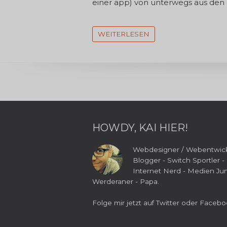
einer app) von unterwegs aus den 
WEITERLESEN
HOWDY, KAI HIER!
Webdesigner / Webentwick
Blogger - Switch Sportler -
Internet Nerd - Medien Jun
Werderaner - Papa.
Folge mir jetzt auf
Twitter
oder
Facebo