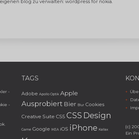
eigenen blog zu verwalten: wordpress for nokia.
TAGS
KON
ler -
Über
Apple
Adobe
Apollo Optik
Dat
Ausprobiert
Bier
Cookies
kie -
Blur
Imp
CSS
Design
Creative Suite
CS5
ok
.
iPhone
(c) 200
Google
iOS
Game
IKEA
Kallax
Ein Pr