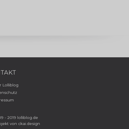
TAKT
 Lolliblog
enschutz
ressum
9 - 2019 lolliblog.de
ojekt von
ckai.design