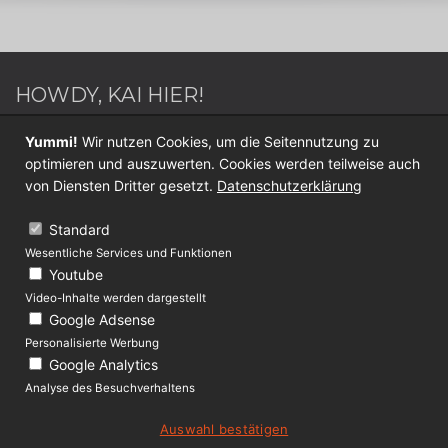
HOWDY, KAI HIER!
Webdesigner / Webentwickler - Blogger - Switch
Yummi!
Wir nutzen Cookies, um die Seitennutzung zu
Sportler - Internet Nerd - Medien Junkie -
optimieren und auszuwerten. Cookies werden teilweise auch
Werderaner - Papa.
von Diensten Dritter gesetzt.
Datenschutzerklärung
Folge mir jetzt auf
Twitter
oder
Facebook
.
Standard
Wesentliche Services und Funktionen
KONTAKT
Youtube
Video-Inhalte werden dargestellt
Über Lolliblog
Google Adsense
Datenschutz
Personalisierte Werbung
Google Analytics
Impressum
Analyse des Besuchverhaltens
Auswahl bestätigen
(c) 2009 - 2019 lolliblog.de