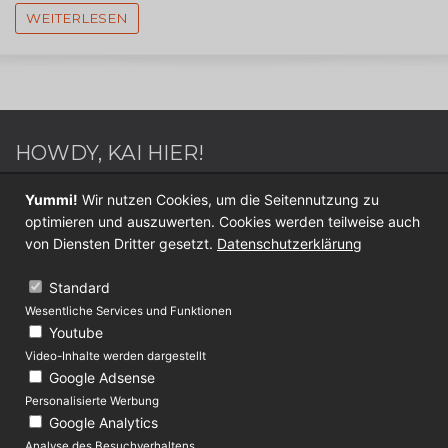
WEITERLESEN
HOWDY, KAI HIER!
Webdesigner / Webentwickler - Blogger - Switch
Yummi!
Wir nutzen Cookies, um die Seitennutzung zu
Sportler - Internet Nerd - Medien Junkie -
optimieren und auszuwerten. Cookies werden teilweise auch
Werderaner - Papa.
von Diensten Dritter gesetzt.
Datenschutzerklärung
Folge mir jetzt auf
Twitter
oder
Facebook
.
Standard
Wesentliche Services und Funktionen
KONTAKT
Youtube
Video-Inhalte werden dargestellt
Über Lolliblog
Google Adsense
Datenschutz
Personalisierte Werbung
Google Analytics
Impressum
Analyse des Besuchverhaltens