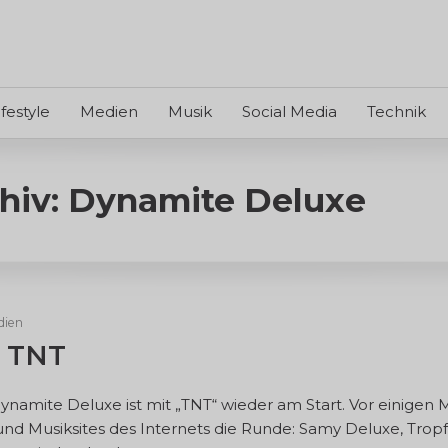
ifestyle
Medien
Musik
Social Media
Technik
hiv: Dynamite Deluxe
dien
– TNT
ite Deluxe ist mit „TNT“ wieder am Start. Vor einigen 
d Musiksites des Internets die Runde: Samy Deluxe, Trop