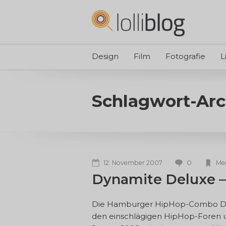
Design
Film
Fotografie
L
Schlagwort-Arc
0
12. November 2007
Me
Dynamite Deluxe 
Die Hamburger HipHop-Combo Dynam
den einschlägigen HipHop-Foren un