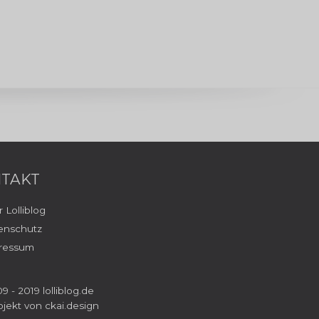
TAKT
 Lolliblog
enschutz
ressum
9 - 2019 lolliblog.de
ojekt von
ckai.design