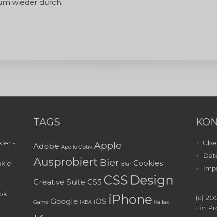
um wieder durch.
TAGS
KON
ler -
Über
Apple
Adobe
Apollo Optik
Dat
Ausprobiert
Bier
Cookies
kie -
Blur
Imp
CSS
Design
Creative Suite
CS5
ok
.
iPhone
(c) 200
Google
iOS
Game
IKEA
Kallax
Ein Pr