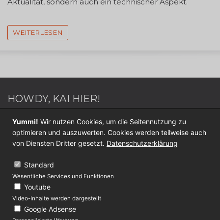
Aktualität, sondern auch ein technischer Aspekt.
WEITERLESEN
HOWDY, KAI HIER!
Webdesigner / Webentwickler - Blogger - Switch
Yummi!
Wir nutzen Cookies, um die Seitennutzung zu
Sportler - Internet Nerd - Medien Junkie -
optimieren und auszuwerten. Cookies werden teilweise auch
Werderaner - Papa.
von Diensten Dritter gesetzt.
Datenschutzerklärung
Folge mir jetzt auf
Twitter
oder
Facebook
.
Standard
Wesentliche Services und Funktionen
KONTAKT
Youtube
Video-Inhalte werden dargestellt
Über Lolliblog
Google Adsense
Datenschutz